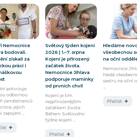
ři Nemocnice
Světový týden kojení
Hledáme nov
va bodovali.
2026 | 1.–7. srpna
všeobecnou s
ní získali za
Kojení je přirozený
na oční odděl
kou práci i
začátek života.
Nemocnice Jihl
náškovou
Nemocnice Jihlava
hledá všeobecn
ost
podporuje maminky
sestru na oční 
od prvních chvil
...
ní potvrzuje
kou odbornou
Kojení je tím
eň zaměstnanců
Přečíst ✚
nejpřirozenějším
nice, jejich
začátkem života.
í zapojení ...
Během Světového
týdne kojení ...
číst ✚
Přečíst ✚