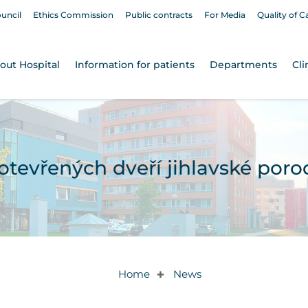
ouncil
Ethics Commission
Public contracts
For Media
Quality of C
out Hospital
Information for patients
Departments
Cli
otevřených dveří jihlavské poro
Home
News
✚