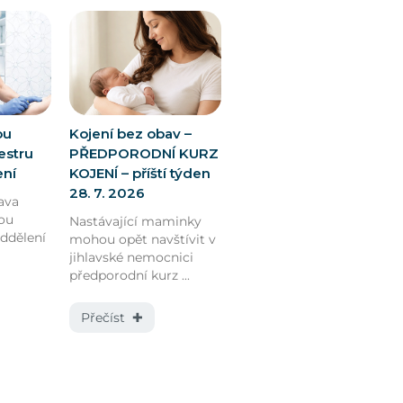
ou
Kojení bez obav –
estru
PŘEDPORODNÍ KURZ
ení
KOJENÍ – příští týden
28. 7. 2026
ava
ou
Nastávající maminky
oddělení
mohou opět navštívit v
jihlavské nemocnici
předporodní kurz ...
Přečíst ✚