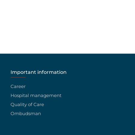
Important information
Career
Hospital management
Quality of Care
Ombudsman