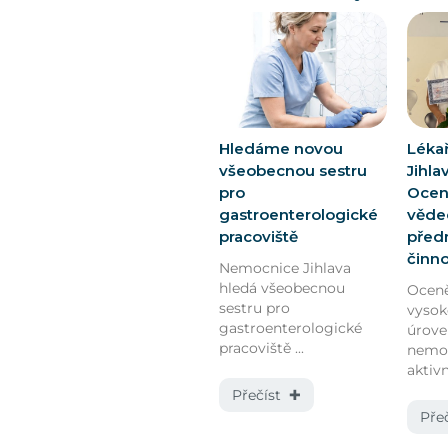
Hledáme novou
Léka
všeobecnou sestru
Jihla
pro
Oceně
gastroenterologické
vědec
pracoviště
před
činn
Nemocnice Jihlava
hledá všeobecnou
Oceně
sestru pro
vyso
gastroenterologické
úrov
pracoviště ...
nemoc
aktivn
Přečíst ✚
Pře