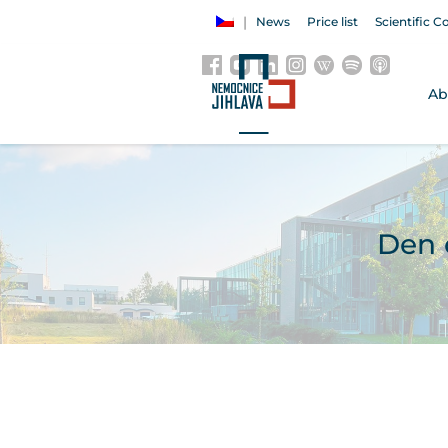
News
Price list
Scientific C
Ab
Den 