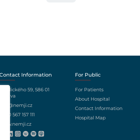
Contact Information
For Public
Vrchlického 59, 586 01
For Patients
Jihlava
About Hospital
info@nemji.cz
Contact Information
+420 567 157 111
Hospital Map
www.nemji.cz