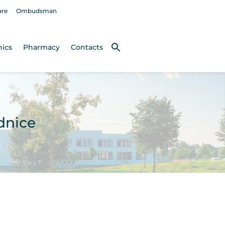
are
Ombudsman
nics
Pharmacy
Contacts
dnice