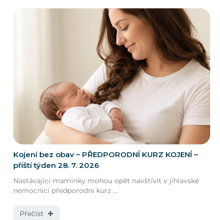
Kojení bez obav – PŘEDPORODNÍ KURZ KOJENÍ –
příští týden 28. 7. 2026
Nastávající maminky mohou opět navštívit v jihlavské
nemocnici předporodní kurz ...
Přečíst ✚