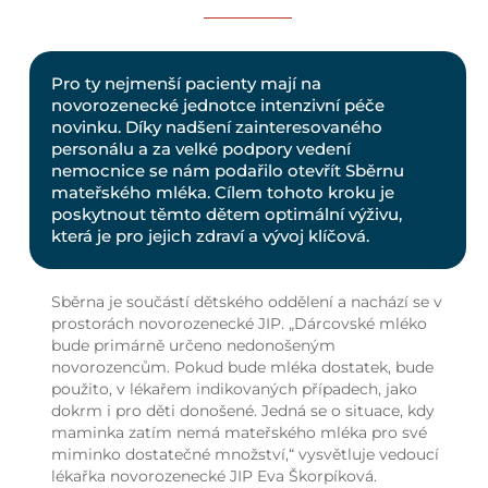
Pro ty nejmenší pacienty mají na
novorozenecké jednotce intenzivní péče
novinku. Díky nadšení zainteresovaného
personálu a za velké podpory vedení
nemocnice se nám podařilo otevřít Sběrnu
mateřského mléka. Cílem tohoto kroku je
poskytnout těmto dětem optimální výživu,
která je pro jejich zdraví a vývoj klíčová.
Sběrna je součástí dětského oddělení a nachází se v
prostorách novorozenecké JIP. „Dárcovské mléko
bude primárně určeno nedonošeným
novorozencům. Pokud bude mléka dostatek, bude
použito, v lékařem indikovaných případech, jako
dokrm i pro děti donošené. Jedná se o situace, kdy
maminka zatím nemá mateřského mléka pro své
miminko dostatečné množství,“ vysvětluje vedoucí
lékařka novorozenecké JIP Eva Škorpíková.