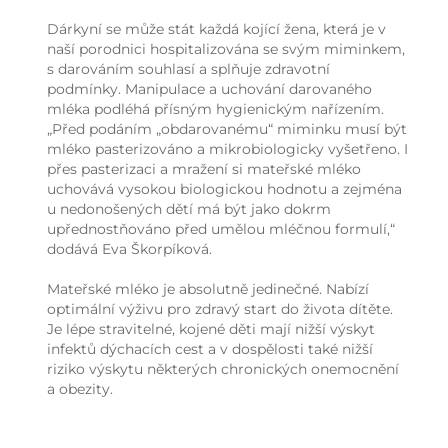
Dárkyní se může stát každá kojící žena, která je v
naší porodnici hospitalizována se svým miminkem,
s darováním souhlasí a splňuje zdravotní
podmínky. Manipulace a uchování darovaného
mléka podléhá přísným hygienickým nařízením.
„Před podáním „obdarovanému“ miminku musí být
mléko pasterizováno a mikrobiologicky vyšetřeno. I
přes pasterizaci a mražení si mateřské mléko
uchovává vysokou biologickou hodnotu a zejména
u nedonošených dětí má být jako dokrm
upřednostňováno před umělou mléčnou formulí,“
dodává Eva Škorpíková.
Mateřské mléko je absolutně jedinečné. Nabízí
optimální výživu pro zdravý start do života dítěte.
Je lépe stravitelné, kojené děti mají nižší výskyt
infektů dýchacích cest a v dospělosti také nižší
riziko výskytu některých chronických onemocnění
a obezity.