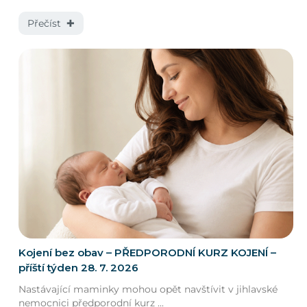
Přečíst ✚
Kojení bez obav – PŘEDPORODNÍ KURZ KOJENÍ –
příští týden 28. 7. 2026
Nastávající maminky mohou opět navštívit v jihlavské
nemocnici předporodní kurz ...