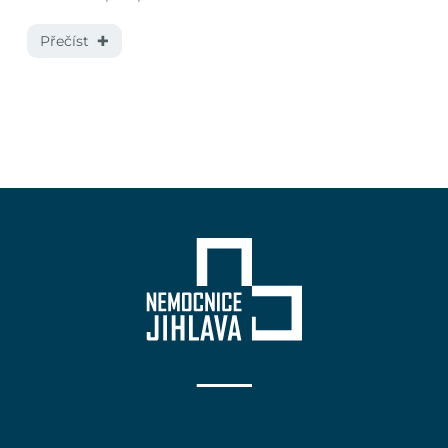
Přečíst ✚