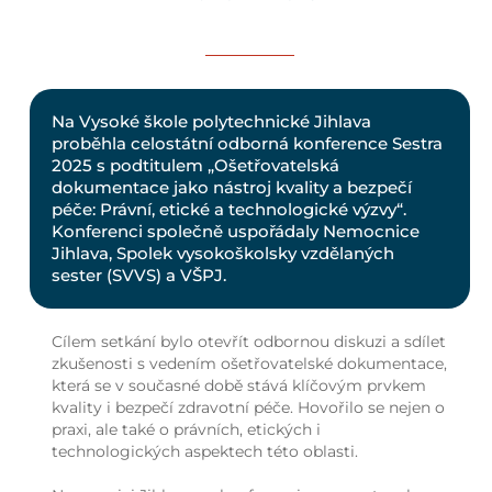
Na Vysoké škole polytechnické Jihlava
proběhla celostátní odborná konference Sestra
2025 s podtitulem „Ošetřovatelská
dokumentace jako nástroj kvality a bezpečí
péče: Právní, etické a technologické výzvy“.
Konferenci společně uspořádaly Nemocnice
Jihlava, Spolek vysokoškolsky vzdělaných
sester (SVVS) a VŠPJ.
Cílem setkání bylo otevřít odbornou diskuzi a sdílet
zkušenosti s vedením ošetřovatelské dokumentace,
která se v současné době stává klíčovým prvkem
kvality i bezpečí zdravotní péče. Hovořilo se nejen o
praxi, ale také o právních, etických i
technologických aspektech této oblasti.