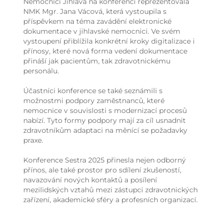
Nemocnici Jihlava na konferenci reprezentovala
NMK Mgr. Jana Vácová, která vystoupila s
příspěvkem na téma zavádění elektronické
dokumentace v jihlavské nemocnici. Ve svém
vystoupení přiblížila konkrétní kroky digitalizace i
přínosy, které nová forma vedení dokumentace
přináší jak pacientům, tak zdravotnickému
personálu.
Účastníci konference se také seznámili s
možnostmi podpory zaměstnanců, které
nemocnice v souvislosti s modernizací procesů
nabízí. Tyto formy podpory mají za cíl usnadnit
zdravotníkům adaptaci na měnící se požadavky
praxe.
Konference Sestra 2025 přinesla nejen odborný
přínos, ale také prostor pro sdílení zkušeností,
navazování nových kontaktů a posílení
mezilidských vztahů mezi zástupci zdravotnických
zařízení, akademické sféry a profesních organizací.