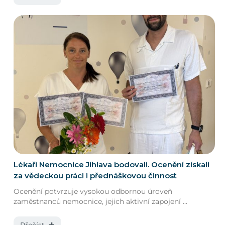
Lékaři Nemocnice Jihlava bodovali. Ocenění získali
za vědeckou práci i přednáškovou činnost
Ocenění potvrzuje vysokou odbornou úroveň
zaměstnanců nemocnice, jejich aktivní zapojení ...
Přečíst ✚