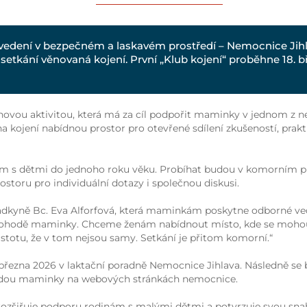
 vedení v bezpečném a laskavém prostředí – Nemocnice Jih
setkání věnovaná kojení. První „Klub kojení“ proběhne 18. b
ovou aktivitou, která má za cíl podpořit maminky v jednom z nejc
a kojení nabídnou prostor pro otevřené sdílení zkušeností, prakt
m s dětmi do jednoho roku věku. Probíhat budou v komorním pr
storu pro individuální dotazy i společnou diskusi.
dkyně Bc. Eva Alforfová, která maminkám poskytne odborné vede
é pohodě maminky. Chceme ženám nabídnout místo, kde se mohou 
 jistotu, že v tom nejsou samy. Setkání je přitom komorní.“
. března 2026 v laktační poradně Nemocnice Jihlava. Následně se
jdou maminky na webových stránkách nemocnice.
zšiřuje podporu rodinám s malými dětmi a potvrzuje svou sna