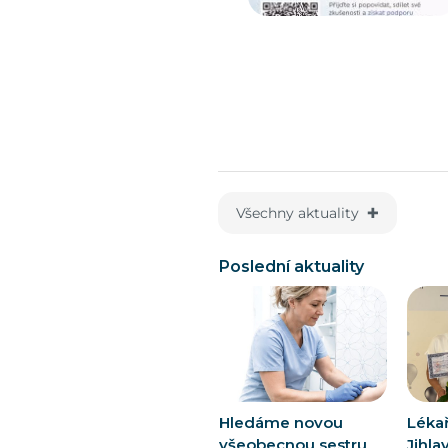
Všechny aktuality ✚
Poslední aktuality
Hledáme novou
Léka
všeobecnou sestru
Jihla