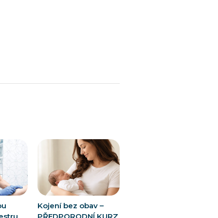
ou
Kojení bez obav –
estru
PŘEDPORODNÍ KURZ