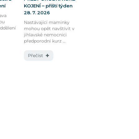
ení
KOJENÍ – příští týden
28. 7. 2026
ava
ou
Nastávající maminky
oddělení
mohou opět navštívit v
jihlavské nemocnici
předporodní kurz ...
Přečíst ✚