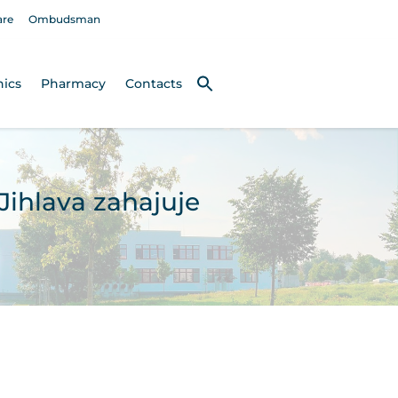
are
Ombudsman
nics
Pharmacy
Contacts
ihlava zahajuje