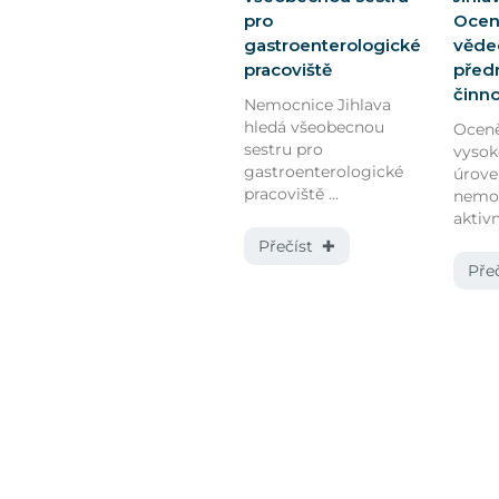
pro
Oceně
gastroenterologické
vědec
pracoviště
před
činn
Nemocnice Jihlava
hledá všeobecnou
Oceně
sestru pro
vyso
gastroenterologické
úrov
pracoviště ...
nemoc
aktivn
Přečíst ✚
Pře