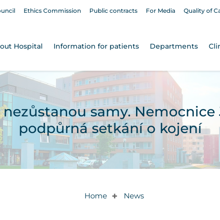
ouncil
Ethics Commission
Public contracts
For Media
Quality of C
out Hospital
Information for patients
Departments
Cli
nezůstanou samy. Nemocnice J
podpůrná setkání o kojení
Home
News
✚