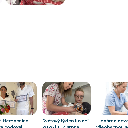
ři Nemocnice
Světový týden kojení
Hledáme nov
va bodovali.
2026 | 1.–7. srpna
všeobecnou s