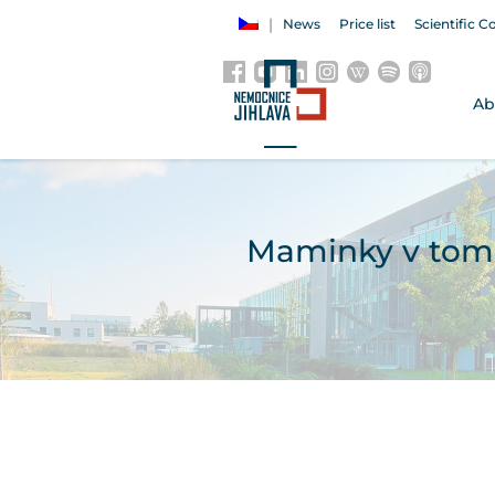
News
Price list
Scientific C
Ab
Maminky v tom 