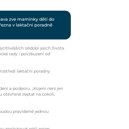
lava zve maminky dětí do
řezna v laktační poradně
itlivějších období jejich života.
ické rady i povzbuzení od
ostředí laktační poradny
ní a podporu. „Kojení není jen
otevřeně zeptat na cokoli,
 budou pravidelně jednou
hu poskytovat péči nejen