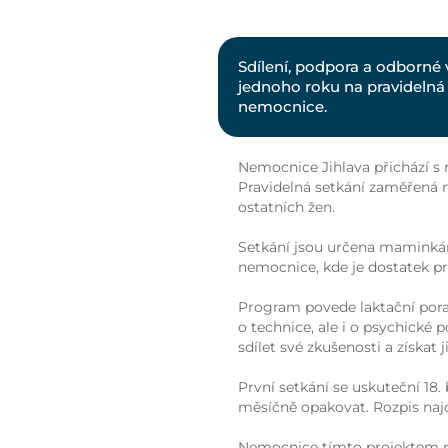
Sdílení, podpora a odborné
jednoho roku na pravidelná 
nemocnice.
Nemocnice Jihlava přichází s n
Pravidelná setkání zaměřená n
ostatních žen.
Setkání jsou určena maminká
nemocnice, kde je dostatek pro
Program povede laktační pora
o technice, ale i o psychick
sdílet své zkušenosti a získat
První setkání se uskuteční 18
měsíčně opakovat. Rozpis na
Nemocnice tímto projektem ro