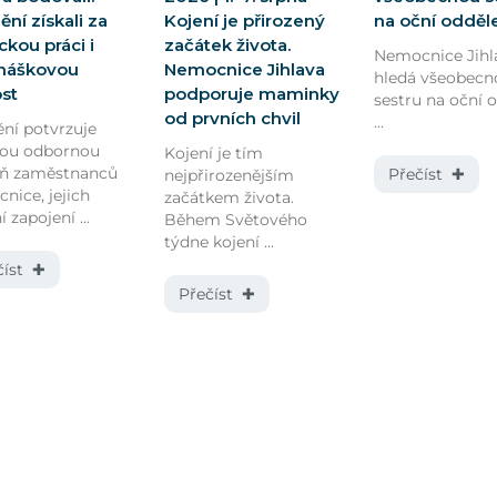
ní získali za
Kojení je přirozený
na oční odděl
kou práci i
začátek života.
Nemocnice Jihl
náškovou
Nemocnice Jihlava
hledá všeobecn
ost
podporuje maminky
sestru na oční 
od prvních chvil
...
ní potvrzuje
kou odbornou
Kojení je tím
eň zaměstnanců
Přečíst ✚
nejpřirozenějším
nice, jejich
začátkem života.
í zapojení ...
Během Světového
týdne kojení ...
číst ✚
Přečíst ✚