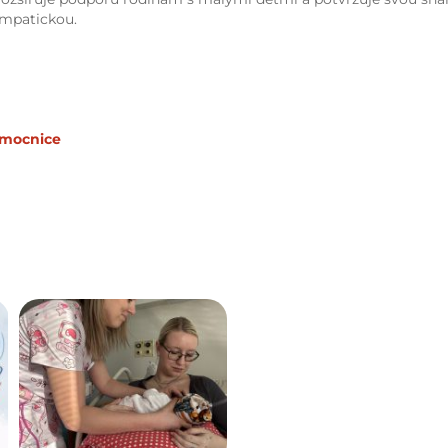
empatickou.
emocnice