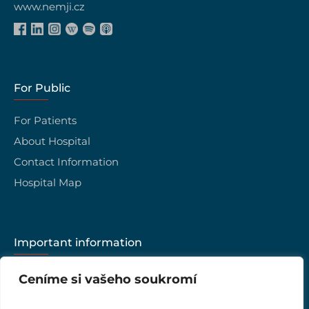
www.nemji.cz
For Public
For Patients
About Hospital
Contact Information
Hospital Map
Important information
Career
Ceníme si vašeho soukromí
Hospital management