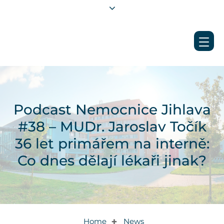
Podcast Nemocnice Jihlava
#38 – MUDr. Jaroslav Točík
36 let primářem na interně:
Co dnes dělají lékaři jinak?
Home
News
✚