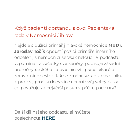
Když pacienti dostanou slovo: Pacientská
rada v Nemocnici Jihlava
Nejdéle sloužící primář jihlavské nemocnice
MUDr.
Jaroslav Točík
opouští pozici primáře interního
oddělení, s nemocnicí se však neloučí. V podcastu
vzpomíná na začátky své kariéry, popisuje zásadní
proměny českého zdravotnictví i práce lékařů a
zdravotních sester. Jak se změnil vztah zdravotníků
k profesi, proč si dnes více chrání svůj volný čas a
co považuje za největší posun v péči o pacienty?
Další díl našeho podcastu si můžete
HERE
poslechnout