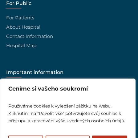
For Public
For Patients
About Hospital
Contact Information
Hospital Map
Important information
Career
Ceníme si vašeho soukromí
Hospital management
Quality of Care
Používáme cookies k vylepšení zážitku na webu.
Kliknutím na "Povolit vše" potvrzujete svůj souhlas k
Ombudsman
přístupu a zpracování výše uvedených osobních údajů.