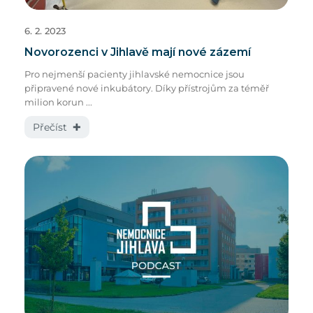
6. 2. 2023
Novorozenci v Jihlavě mají nové zázemí
Pro nejmenší pacienty jihlavské nemocnice jsou
připravené nové inkubátory. Díky přístrojům za téměř
milion korun ...
Přečíst ✚