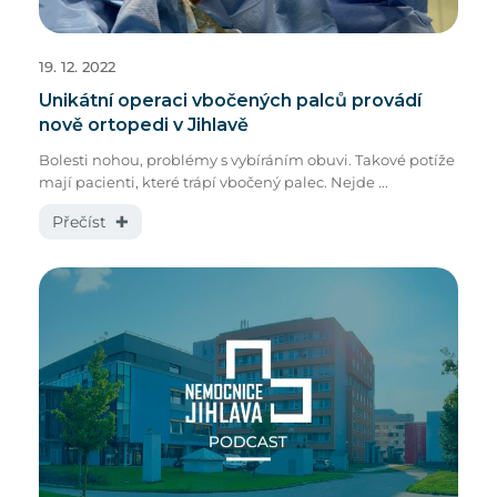
19. 12. 2022
Unikátní operaci vbočených palců provádí
nově ortopedi v Jihlavě
Bolesti nohou, problémy s vybíráním obuvi. Takové potíže
mají pacienti, které trápí vbočený palec. Nejde ...
Přečíst ✚