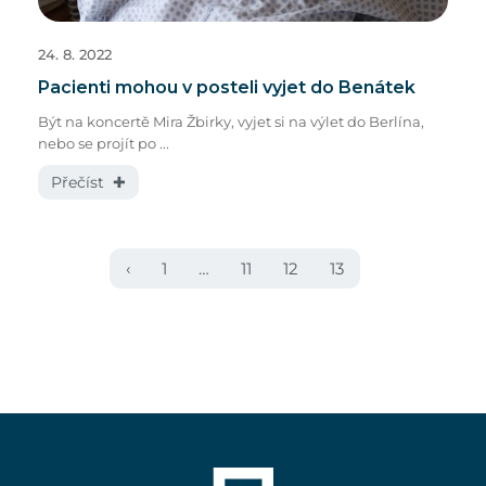
24. 8. 2022
Pacienti mohou v posteli vyjet do Benátek
Být na koncertě Mira Žbirky, vyjet si na výlet do Berlína,
nebo se projít po ...
Přečíst ✚
‹
1
…
11
12
13