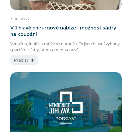
3. 10. 2022
V Jihlavě chirurgové nabízejí možnost sádry
na koupání
Vzdušná, lehká a může se namočit. To jsou hlavní výhody
speciální sádry, kterou mohou nově ...
Přečíst ✚