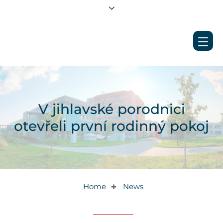
V jihlavské porodnici
otevřeli první rodinný pokoj
Home
News
✚