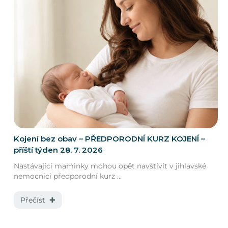
Kojení bez obav – PŘEDPORODNÍ KURZ KOJENÍ –
příští týden 28. 7. 2026
Nastávající maminky mohou opět navštívit v jihlavské
nemocnici předporodní kurz ...
Přečíst ✚