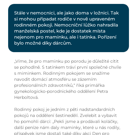
Stále v nemocnici, ale jako doma v ložnici. Tak
si mohou připadat rodiče v nově upraveném
rodinném pokoji. Nemocniční lůžko nahradila
manželská postel, kde je dostatek místa
nejenom pro maminku, ale i tatínka. Pořízení
bylo možné díky dárcům.
„Víme, že pro maminku po porodu je důležité cítit
se pohodlně. S tatínkem tráví první společné chvíle
s miminkem. Rodinným pokojem se snažíme
navodit domácí atmosféru se zázemím
profesionálních zdravotníků,“ říká primářka
gynekologicko-porodnického oddělení Petra
Herboltová.
Rodinný pokoj je jedním z pěti nadstandardních
pokojů na oddělení šestinedělí. Zvelebit a vybavit
ho pomohli dárci: „Pekli jsme a prodávali koláčky,
další peníze nám daly maminky, které u nás rodily,
příspěvek jsme dostali také díky akci Den pro