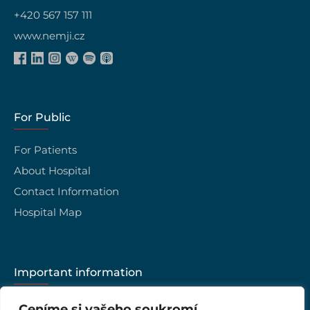
+420 567 157 111
www.nemji.cz
For Public
For Patients
About Hospital
Contact Information
Hospital Map
Important information
Career
Ceníme si vašeho soukromí