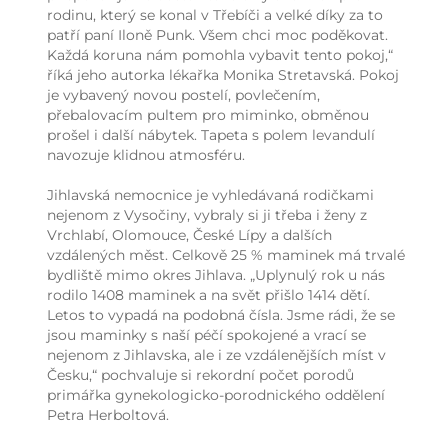
rodinu, který se konal v Třebíči a velké díky za to
patří paní Iloně Punk. Všem chci moc poděkovat.
Každá koruna nám pomohla vybavit tento pokoj,“
říká jeho autorka lékařka Monika Stretavská. Pokoj
je vybavený novou postelí, povlečením,
přebalovacím pultem pro miminko, obměnou
prošel i další nábytek. Tapeta s polem levandulí
navozuje klidnou atmosféru.
Jihlavská nemocnice je vyhledávaná rodičkami
nejenom z Vysočiny, vybraly si ji třeba i ženy z
Vrchlabí, Olomouce, České Lípy a dalších
vzdálených měst. Celkově 25 % maminek má trvalé
bydliště mimo okres Jihlava. „Uplynulý rok u nás
rodilo 1408 maminek a na svět přišlo 1414 dětí.
Letos to vypadá na podobná čísla. Jsme rádi, že se
jsou maminky s naší péčí spokojené a vrací se
nejenom z Jihlavska, ale i ze vzdálenějších míst v
Česku,“ pochvaluje si rekordní počet porodů
primářka gynekologicko-porodnického oddělení
Petra Herboltová.