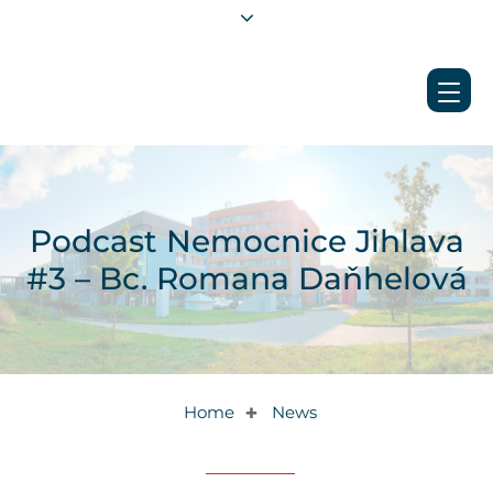
Podcast Nemocnice Jihlava
#3 – Bc. Romana Daňhelová
Home
News
✚