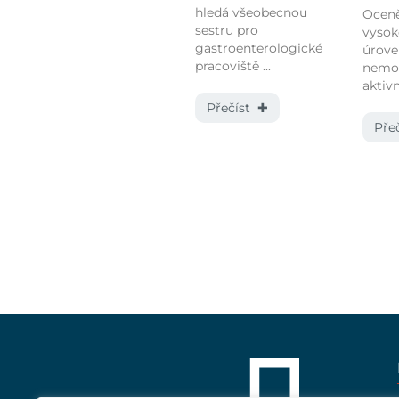
hledá všeobecnou
Oceně
sestru pro
vyso
gastroenterologické
úrov
pracoviště ...
nemoc
aktivn
Přečíst ✚
Pře