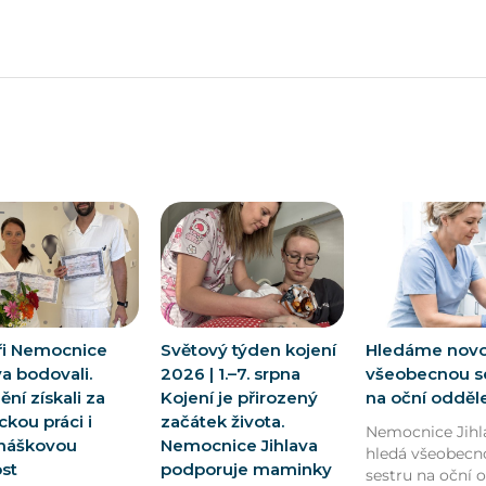
ři Nemocnice
Světový týden kojení
Hledáme nov
va bodovali.
2026 | 1.–7. srpna
všeobecnou s
ní získali za
Kojení je přirozený
na oční odděl
kou práci i
začátek života.
Nemocnice Jihl
náškovou
Nemocnice Jihlava
hledá všeobecn
ost
podporuje maminky
sestru na oční 