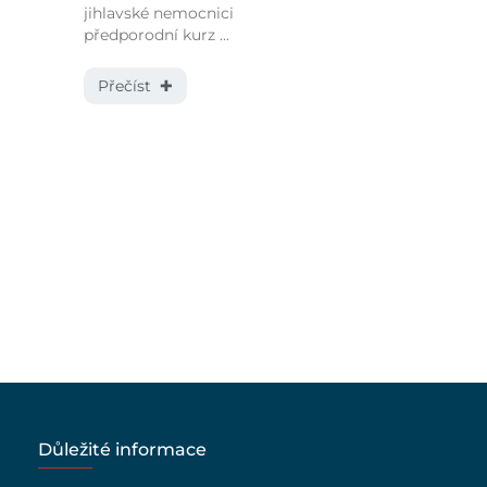
jihlavské nemocnici
předporodní kurz ...
Přečíst ✚
Důležité informace