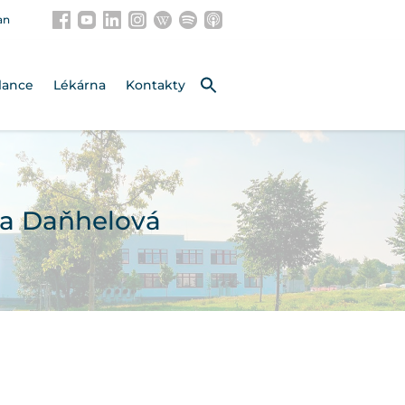
an
lance
Lékárna
Kontakty
na Daňhelová