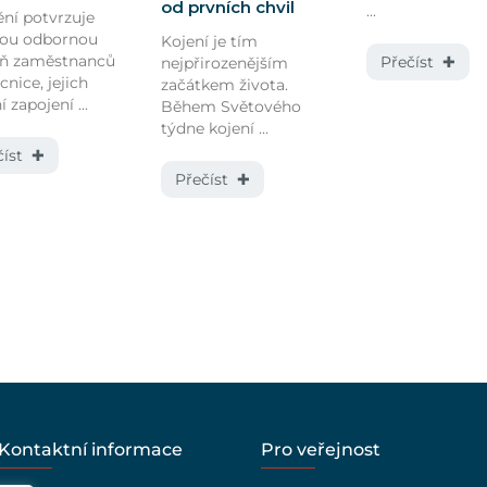
od prvních chvil
...
ní potvrzuje
kou odbornou
Kojení je tím
eň zaměstnanců
Přečíst ✚
nejpřirozenějším
nice, jejich
začátkem života.
í zapojení ...
Během Světového
týdne kojení ...
číst ✚
Přečíst ✚
Kontaktní informace
Pro veřejnost