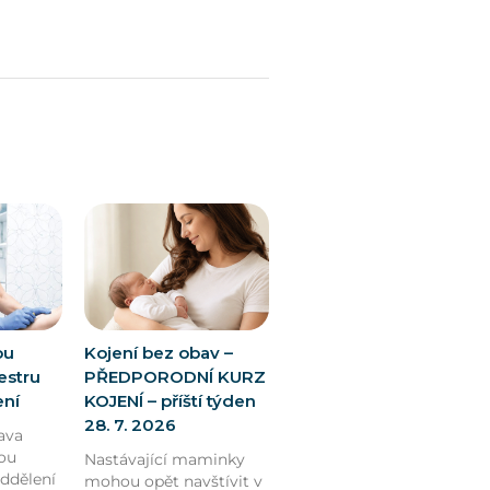
ou
Kojení bez obav –
estru
PŘEDPORODNÍ KURZ
ení
KOJENÍ – příští týden
28. 7. 2026
ava
ou
Nastávající maminky
oddělení
mohou opět navštívit v