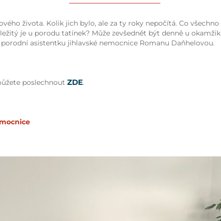
ového života. Kolik jich bylo, ale za ty roky nepočítá. Co všechno
ležitý je u porodu tatínek? Může zevšednět být denně u okamžiku,
i porodní asistentku jihlavské nemocnice Romanu Daňhelovou.
ZDE
 můžete poslechnout
.
emocnice