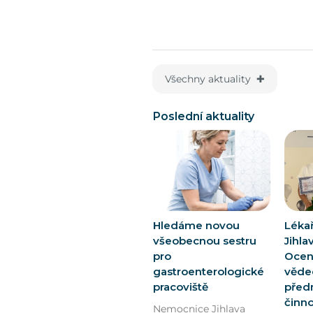
Všechny aktuality ✚
Poslední aktuality
Hledáme novou
Léka
všeobecnou sestru
Jihla
pro
Oceně
gastroenterologické
vědec
pracoviště
před
činn
Nemocnice Jihlava