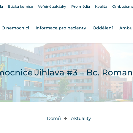
da
Etická komise
Veřejné zakázky
Pro média
Kvalita
Ombudsm
O nemocnici
Informace pro pacienty
Oddělení
Ambu
ocnice Jihlava #3 – Bc. Roma
Domů
Aktuality
✚