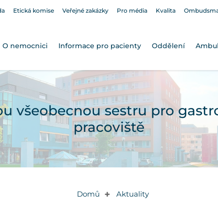
da
Etická komise
Veřejné zakázky
Pro média
Kvalita
Ombudsm
O nemocnici
Informace pro pacienty
Oddělení
Ambu
 všeobecnou sestru pro gastr
pracoviště
Domů
Aktuality
✚