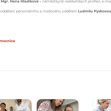
e
Mgr. Hana Hladíková –
náměstkyně nelékařských profesí, e-mai
oddělení personálního a mzdového oddělení
Ludmilu Pyskovo
emocnice