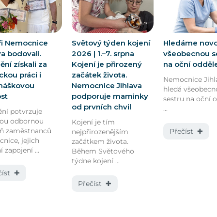
ři Nemocnice
Světový týden kojení
Hledáme nov
va bodovali.
2026 | 1.–7. srpna
všeobecnou s
ní získali za
Kojení je přirozený
na oční odděl
kou práci i
začátek života.
Nemocnice Jihl
náškovou
Nemocnice Jihlava
hledá všeobecn
ost
podporuje maminky
sestru na oční 
od prvních chvil
...
ní potvrzuje
kou odbornou
Kojení je tím
eň zaměstnanců
Přečíst ✚
nejpřirozenějším
nice, jejich
začátkem života.
í zapojení ...
Během Světového
týdne kojení ...
číst ✚
Přečíst ✚