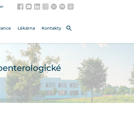
an
lance
Lékárna
Kontakty
oenterologické