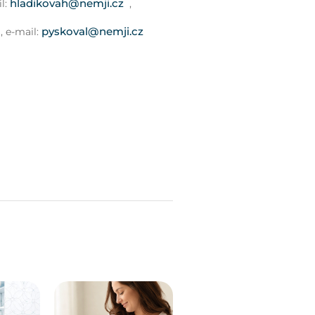
hladikovah@nemji.cz
l:
,
pyskoval@nemji.cz
u
, e-mail: