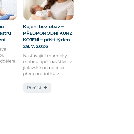
ou
Kojení bez obav –
estru
PŘEDPORODNÍ KURZ
ení
KOJENÍ – příští týden
28. 7. 2026
ava
ou
Nastávající maminky
oddělení
mohou opět navštívit v
jihlavské nemocnici
předporodní kurz ...
Přečíst ✚