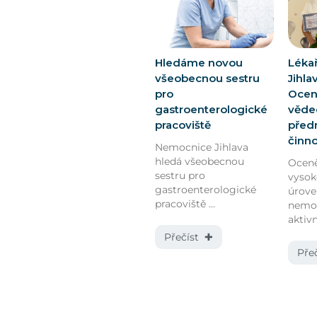
Hledáme novou
Léka
všeobecnou sestru
Jihla
pro
Oceně
gastroenterologické
vědec
pracoviště
před
činn
Nemocnice Jihlava
hledá všeobecnou
Oceně
sestru pro
vyso
gastroenterologické
úrov
pracoviště ...
nemoc
aktivn
Přečíst ✚
Pře