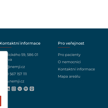
Kontaktní informace
Pro veřejnost
Vrchlického 59, 586 01
Pro pacienty
Jihlava
O nemocnici
info@nemji.cz
Kontaktní informace
+420 567 157 111
Mapa areálu
www.nemji.cz