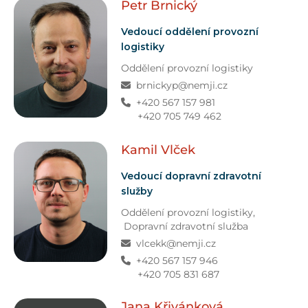
Petr
Brnický
Vedoucí oddělení provozní
logistiky
Oddělení provozní logistiky
brnickyp@nemji.cz
+420 567 157 981
+420 705 749 462
Kamil
Vlček
Vedoucí dopravní zdravotní
služby
Oddělení provozní logistiky,
Dopravní zdravotní služba
vlcekk@nemji.cz
+420 567 157 946
+420 705 831 687
Jana
Křivánková