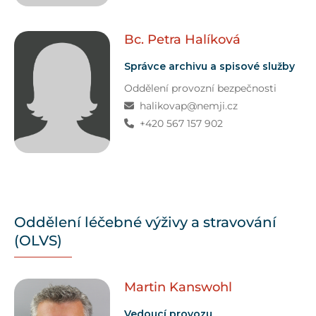
Bc. Petra
Halíková
Správce archivu a spisové služby
Oddělení provozní bezpečnosti
halikovap@nemji.cz
+420 567 157 902
Oddělení léčebné výživy a stravování
(OLVS)
Martin
Kanswohl
Vedoucí provozu