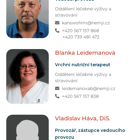
Oddělení léčebné výživy a
stravování
kanswohlm@nemji.cz
+420 567 157 868
+420 739 481 472
Blanka
Leidemanová
Vrchní nutriční terapeut
Oddělení léčebné výživy a
stravování
leidemanovab@nemji.cz
+420 567 157 838
Vladislav
Háva, DiS.
Provozář, zástupce vedoucího
provozu