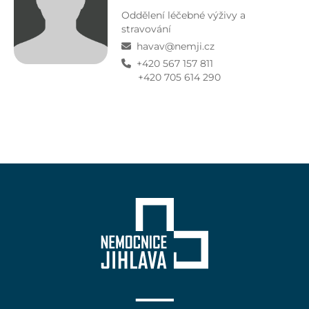
Oddělení léčebné výživy a
stravování
havav@nemji.cz
+420 567 157 811
+420 705 614 290