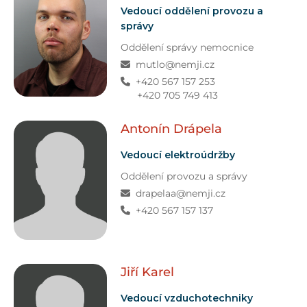
Vedoucí oddělení provozu a
správy
Oddělení správy nemocnice
mutlo@nemji.cz
+420 567 157 253
+420 705 749 413
Antonín
Drápela
Vedoucí elektroúdržby
Oddělení provozu a správy
drapelaa@nemji.cz
+420 567 157 137
Jiří
Karel
Vedoucí vzduchotechniky