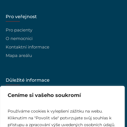
Pro veřejnost
Pro pacienty
O nemocnici
Kontaktní informace
Mapa areálu
Důležité informace
Kariéra
Ceníme si vašeho soukromí
Vedení nemocnice
Kvalita
Používáme cookies k vylepšení zážitku na webu.
Kliknutím na "Povolit vše" potvrzujete svůj souhlas k
Ombudsman
přístupu a zpracování výše uvedených osobních údajů.