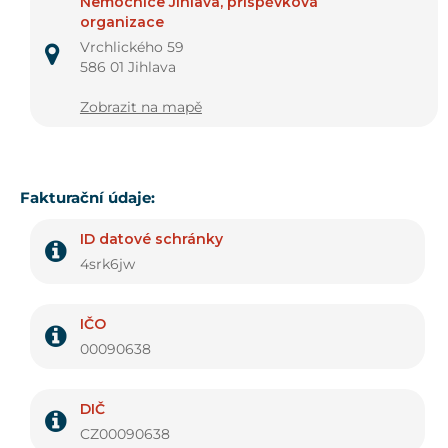
Nemocnice Jihlava, příspěvková
organizace
Vrchlického 59
586 01 Jihlava
Zobrazit na mapě
Fakturační údaje:
ID datové schránky
4srk6jw
IČO
00090638
DIČ
CZ00090638