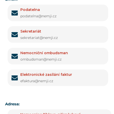
Podatelna
podatelna@nemji.cz
Sekretariát
sekretariat@nemji.cz
Nemocniční ombudsman
ombudsman@nemji.cz
Elektronické zasílání faktur
efaktura@nemji.cz
Adresa: