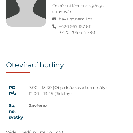
Oddělení léčebné výživy a
stravování
havav@nemji.cz
+420 567 157 811
+420 705 614 290
Otevírací hodiny
PO –
7:00 – 13:30 (Objednávkové terminály)
PÁ:
12:00 – 13:45 (Jídelny)
So,
Zavřeno
ne,
svátky
Výdej obědů pouze do 13:30.