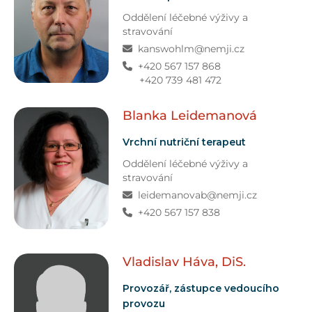
Oddělení léčebné výživy a
stravování
kanswohlm@nemji.cz
+420 567 157 868
+420 739 481 472
Blanka
Leidemanová
Vrchní nutriční terapeut
Oddělení léčebné výživy a
stravování
leidemanovab@nemji.cz
+420 567 157 838
Vladislav
Háva, DiS.
Provozář, zástupce vedoucího
provozu