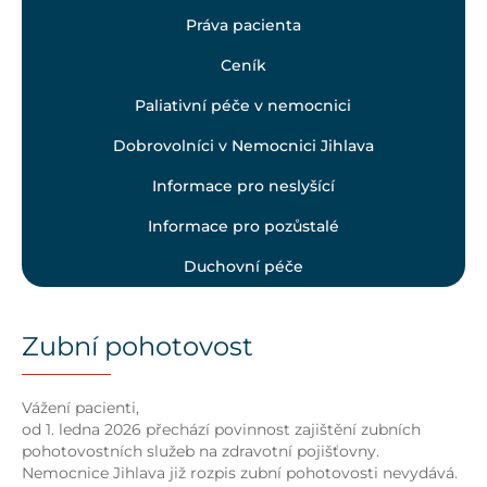
Práva pacienta
Ceník
Paliativní péče v nemocnici
Dobrovolníci v Nemocnici Jihlava
Informace pro neslyšící
Informace pro pozůstalé
Duchovní péče
Zubní pohotovost
Vážení pacienti,
od 1. ledna 2026 přechází povinnost zajištění zubních
pohotovostních služeb na zdravotní pojišťovny.
Nemocnice Jihlava již rozpis zubní pohotovosti nevydává.