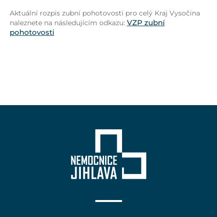
Aktuální rozpis zubní pohotovosti pro celý Kraj Vysočina
VZP zubní
naleznete na následujícím odkazu:
pohotovosti