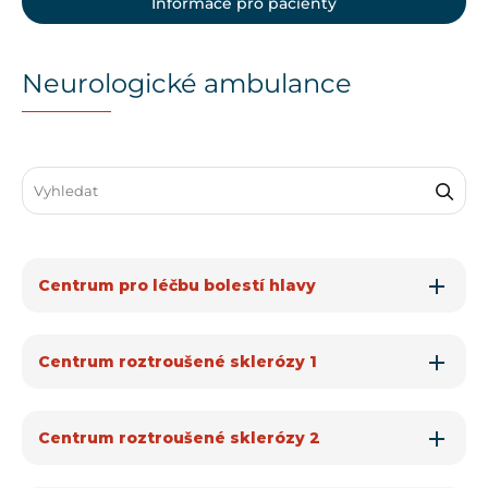
Informace pro pacienty
Neurologické ambulance
Search through FAQ items. Results will update as you type.
Centrum pro léčbu bolestí hlavy
Centrum roztroušené sklerózy 1
Centrum roztroušené sklerózy 2