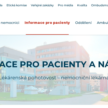
da
Etická komise
Veřejné zakázky
Pro média
Kvalita
Ombudsm
 nemocnici
Informace pro pacienty
Oddělení
Ambu
ACE PRO PACIENTY A N
Lékárenská pohotovost – nemocniční lékárn