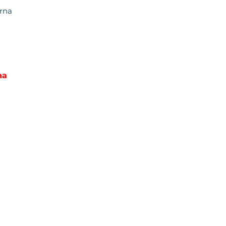
rna
na