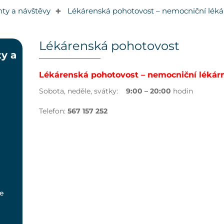
nty a návštěvy
Lékárenská pohotovost – nemocniční léká
✚
Lékárenská pohotovost
y a
Lékárenská pohotovost – nemocniční lékár
Sobota, neděle, svátky:
9:00 – 20:00
hodin
Telefon:
567 157 252
e