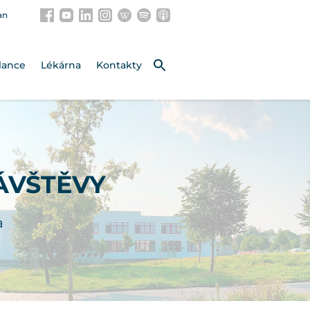
an
lance
Lékárna
Kontakty
ÁVŠTĚVY
a