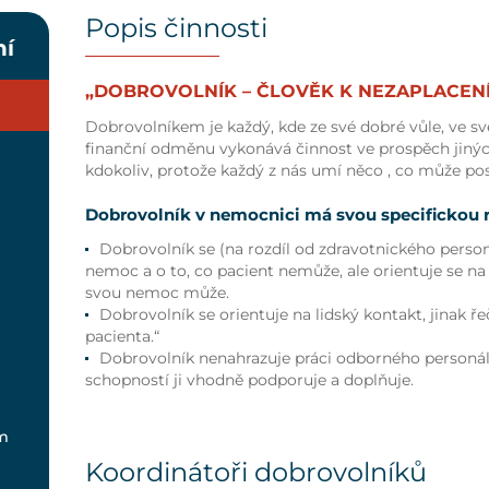
Popis činnosti
ní
„DOBROVOLNÍK – ČLOVĚK K NEZAPLACENÍ
Dobrovolníkem je každý, kde ze své dobré vůle, ve 
finanční odměnu vykonává činnost ve prospěch jinýc
kdokoliv, protože každý z nás umí něco , co může po
Dobrovolník v nemocnici má svou specifickou r
Dobrovolník se (na rozdíl od zdravotnického person
nemoc a o to, co pacient nemůže, ale orientuje se na t
svou nemoc může.
Dobrovolník se orientuje na lidský kontakt, jinak ře
pacienta.“
Dobrovolník nenahrazuje práci odborného personálu
schopností ji vhodně podporuje a doplňuje.
m
Koordinátoři dobrovolníků