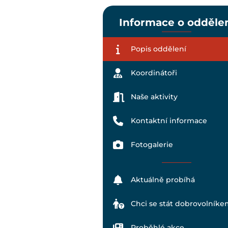
Informace o odděle
Popis oddělení
Koordinátoři
Naše aktivity
Kontaktní informace
Fotogalerie
Aktuálně probíhá
Chci se stát dobrovolníke
Proběhlé akce