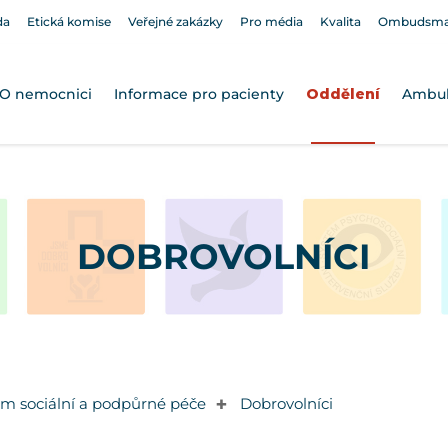
da
Etická komise
Veřejné zakázky
Pro média
Kvalita
Ombudsm
O nemocnici
Informace pro pacienty
Oddělení
Ambu
DOBROVOLNÍCI
m sociální a podpůrné péče
Dobrovolníci
✚