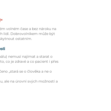
“
svém volném čase a bez nároku na
h lidí. Dobrovolníkem může být
skytnout ostatním.
oli
álu) nemusí najímat a starat o
o, co je zdravé a co pacient i přes
čeno „stará se o člověka a ne o
, ale na úrovní svých možností a