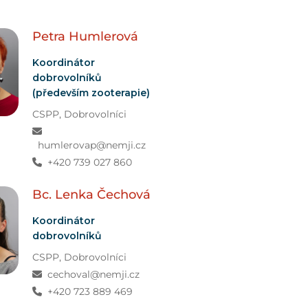
Petra
Humlerová
Koordinátor
dobrovolníků
(především zooterapie)
CSPP
,
Dobrovolníci
humlerovap@nemji.cz
+420 739 027 860
Bc. Lenka
Čechová
Koordinátor
dobrovolníků
CSPP
,
Dobrovolníci
cechoval@nemji.cz
+420 723 889 469