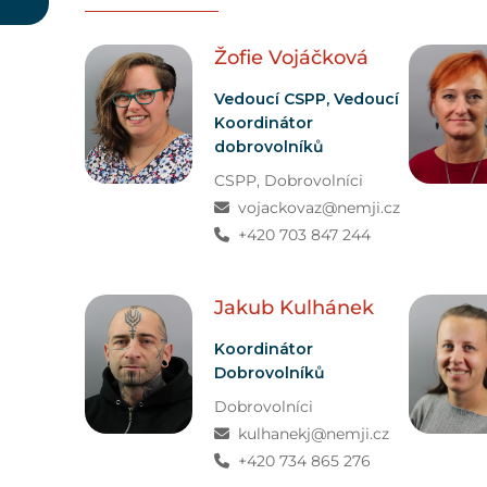
Žofie
Vojáčková
Vedoucí CSPP, Vedoucí
Koordinátor
dobrovolníků
CSPP
,
Dobrovolníci
vojackovaz@nemji.cz
+420 703 847 244
Jakub
Kulhánek
Koordinátor
Dobrovolníků
Dobrovolníci
kulhanekj@nemji.cz
+420 734 865 276