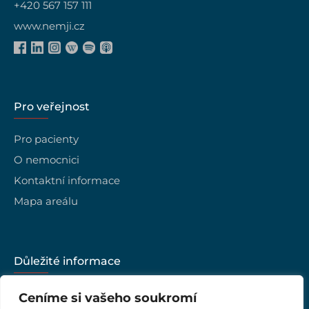
+420 567 157 111
www.nemji.cz
Pro veřejnost
Pro pacienty
O nemocnici
Kontaktní informace
Mapa areálu
Důležité informace
Kariéra
Ceníme si vašeho soukromí