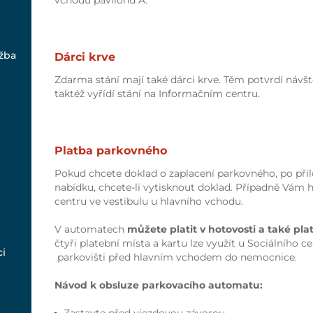
vchodu pavilonu A.
žba
Dárci krve
Zdarma stání mají také dárci krve. Těm potvrdí návšt
taktéž vyřídí stání na Informačním centru.
Platba parkovného
Pokud chcete doklad o zaplacení parkovného, po při
nabídku, chcete-li vytisknout doklad. Případně Vám 
centru ve vestibulu u hlavního vchodu.
V automatech
můžete platit v hotovosti a také pla
čtyři platební místa a kartu lze využít u Sociálního c
ci
parkovišti před hlavním vchodem do nemocnice.
Návod k obsluze parkovacího automatu: