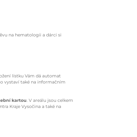
ěvu na hematologii a dárci si
ložení lístku Vám dá automat
ho vystaví také na informačním
tební kartou
. V areálu jsou celkem
entra Kraje Vysočina a také na