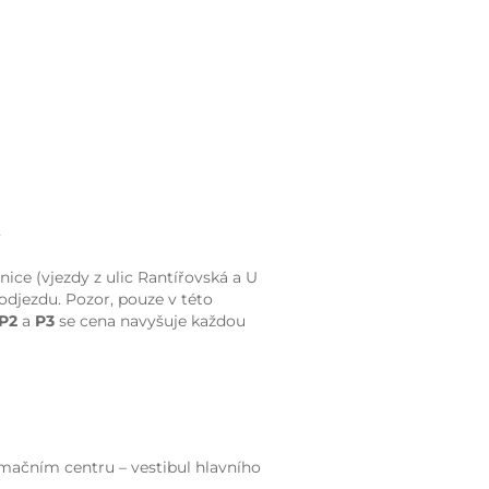
ice (vjezdy z ulic Rantířovská a U
 odjezdu. Pozor, pouze v této
P2
a
P3
se cena navyšuje každou
mačním centru – vestibul hlavního