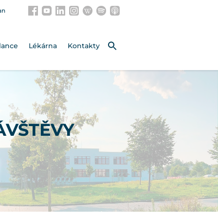
an
lance
Lékárna
Kontakty
ÁVŠTĚVY