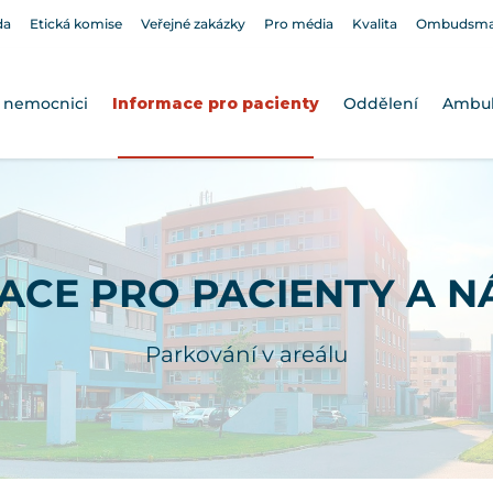
da
Etická komise
Veřejné zakázky
Pro média
Kvalita
Ombudsm
 nemocnici
Informace pro pacienty
Oddělení
Ambu
ACE PRO PACIENTY A N
Parkování v areálu