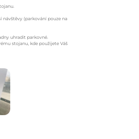
tojanu.
ší návštěvy (parkování pouze na
adny uhradit parkovné.
vému stojanu, kde použijete Váš