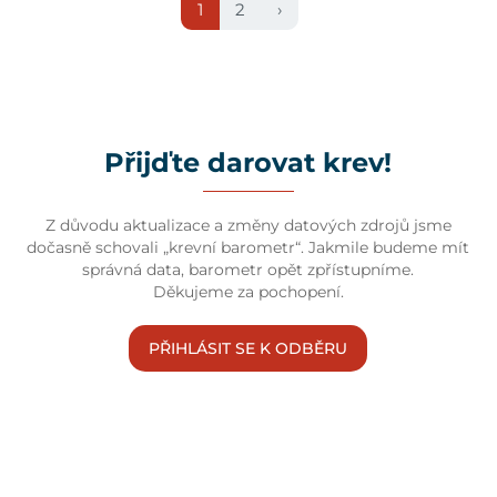
1
2
›
Přijďte darovat krev!
Z důvodu aktualizace a změny datových zdrojů jsme
dočasně schovali „krevní barometr“. Jakmile budeme mít
správná data, barometr opět zpřístupníme.
Děkujeme za pochopení.
PŘIHLÁSIT SE K ODBĚRU