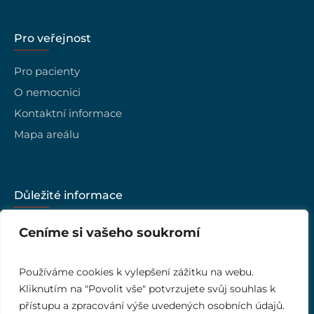
Pro veřejnost
Pro pacienty
O nemocnici
Kontaktní informace
Mapa areálu
Důležité informace
Kariéra
Ceníme si vašeho soukromí
Vedení nemocnice
Kvalita
Používáme cookies k vylepšení zážitku na webu.
Kliknutím na "Povolit vše" potvrzujete svůj souhlas k
Ombudsman
přístupu a zpracování výše uvedených osobních údajů.