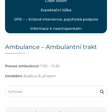
Crash Room
Expektační lůžka
SPIS – – krizová intervence, psychická podpora
Informace k neschopenkám
Ambulance – Ambulantní trakt
Provoz ambulancí:
7:00 – 15:30
Umístění:
Budova B, přízemí
Search through FAQ items. Results will update as you type.