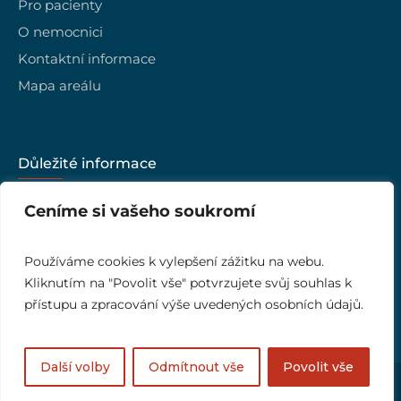
Pro pacienty
O nemocnici
Kontaktní informace
Mapa areálu
Důležité informace
Kariéra
Ceníme si vašeho soukromí
Vedení nemocnice
Kvalita
Používáme cookies k vylepšení zážitku na webu.
Kliknutím na "Povolit vše" potvrzujete svůj souhlas k
Ombudsman
přístupu a zpracování výše uvedených osobních údajů.
Další volby
Odmítnout vše
Povolit vše
Nemocnice Jihlava © 2023 / Všechna práva vyhrazena