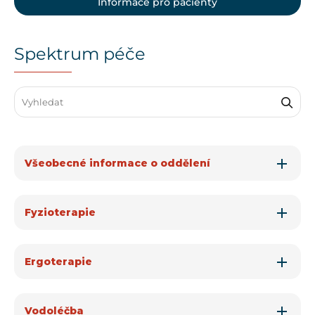
Informace pro pacienty
Spektrum péče
Search through FAQ items. Results will update as you type.
Všeobecné informace o oddělení
Fyzioterapie
Ergoterapie
Vodoléčba