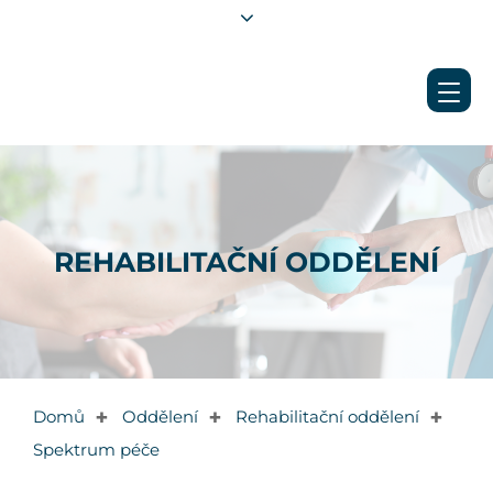
REHABILITAČNÍ ODDĚLENÍ
Domů
Oddělení
Rehabilitační oddělení
✚
✚
✚
Spektrum péče