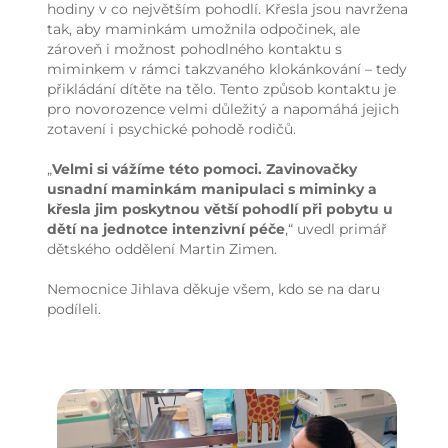
hodiny v co největším pohodlí. Křesla jsou navržena
tak, aby maminkám umožnila odpočinek, ale
zároveň i možnost pohodlného kontaktu s
miminkem v rámci takzvaného klokánkování – tedy
přikládání dítěte na tělo. Tento způsob kontaktu je
pro novorozence velmi důležitý a napomáhá jejich
zotavení i psychické pohodě rodičů.
„
Velmi si vážíme této pomoci. Zavinovačky
usnadní maminkám manipulaci s miminky a
křesla jim poskytnou větší pohodlí při pobytu u
dětí na jednotce intenzivní péče
,“ uvedl primář
dětského oddělení Martin Zimen.
Nemocnice Jihlava děkuje všem, kdo se na daru
podíleli.