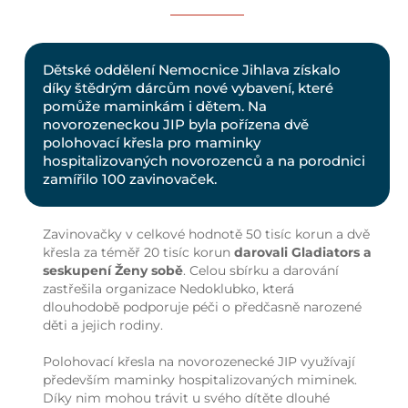
Dětské oddělení Nemocnice Jihlava získalo
díky štědrým dárcům nové vybavení, které
pomůže maminkám i dětem. Na
novorozeneckou JIP byla pořízena dvě
polohovací křesla pro maminky
hospitalizovaných novorozenců a na porodnici
zamířilo 100 zavinovaček.
Zavinovačky v celkové hodnotě 50 tisíc korun a dvě
křesla za téměř 20 tisíc korun
darovali Gladiators a
seskupení Ženy sobě
. Celou sbírku a darování
zastřešila organizace Nedoklubko, která
dlouhodobě podporuje péči o předčasně narozené
děti a jejich rodiny.
Polohovací křesla na novorozenecké JIP využívají
především maminky hospitalizovaných miminek.
Díky nim mohou trávit u svého dítěte dlouhé