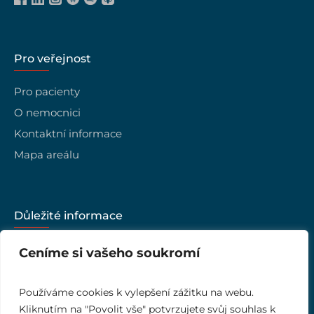
Pro veřejnost
Pro pacienty
O nemocnici
Kontaktní informace
Mapa areálu
Důležité informace
Kariéra
Ceníme si vašeho soukromí
Vedení nemocnice
Kvalita
Používáme cookies k vylepšení zážitku na webu.
Kliknutím na "Povolit vše" potvrzujete svůj souhlas k
Ombudsman