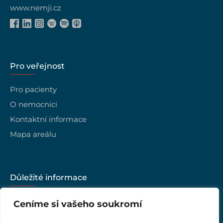
www.nemji.cz
Pro veřejnost
Pro pacienty
O nemocnici
Kontaktní informace
Mapa areálu
Důležité informace
Kariéra
Ceníme si vašeho soukromí
Vedení nemocnice