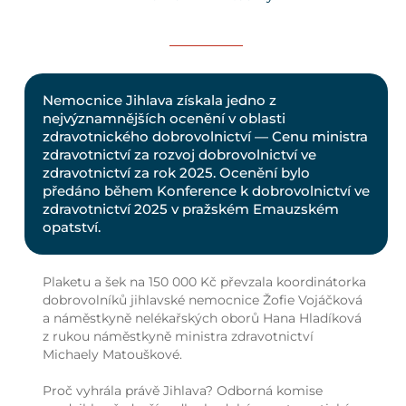
Nemocnice Jihlava získala jedno z
nejvýznamnějších ocenění v oblasti
zdravotnického dobrovolnictví — Cenu ministra
zdravotnictví za rozvoj dobrovolnictví ve
zdravotnictví za rok 2025. Ocenění bylo
předáno během Konference k dobrovolnictví ve
zdravotnictví 2025 v pražském Emauzském
opatství.
Plaketu a šek na 150 000 Kč převzala koordinátorka
dobrovolníků jihlavské nemocnice Žofie Vojáčková
a náměstkyně nelékařských oborů Hana Hladíková
z rukou náměstkyně ministra zdravotnictví
Michaely Matouškové.
Proč vyhrála právě Jihlava? Odborná komise