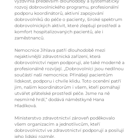
vyzdvihla především dlouhodobý a systematický
rozvoj dobrovolnického programu, profesionální
podporu koordinátorů, aktivní zapojování
dobrovolníků do péče o pacienty, široké spektrum
dobrovolnických aktivit, které zlepšují prostředí a
komfort hospitalizovaných pacientů, ale i
zaměstnanců.
Nemocnice Jihlava patří dlouhodobě mezi
nejaktivnější zdravotnická zařízení, která
dobrovolnictví nejen podporují, ale také moderně a
profesionálně rozvíjejí. „Dobrovolníci jsou nedílnou
součástí naší nemocnice. Přinášejí pacientům
lidskost, podporu i chvíle klidu. Toto ocenění patří
jim, našim koordinátorům i všem, kteří pomáhají
utvářet přátelské prostředí péče. Jsme na ně
nesmírně hrdí,“ dodává náměstkyně Hana
Hladíková.
Ministerstvo zdravotnictví zároveň poděkovalo
všem organizacím a jednotlivcům, kteří
dobrovolnictví ve zdravotnictví podporují a posilují
jeho lidský rozměr.