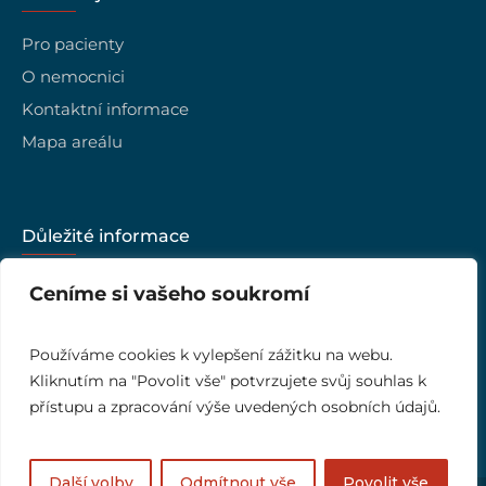
Pro pacienty
O nemocnici
Kontaktní informace
Mapa areálu
Důležité informace
Kariéra
Ceníme si vašeho soukromí
Vedení nemocnice
Kvalita
Používáme cookies k vylepšení zážitku na webu.
Kliknutím na "Povolit vše" potvrzujete svůj souhlas k
Ombudsman
přístupu a zpracování výše uvedených osobních údajů.
Další volby
Odmítnout vše
Povolit vše