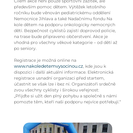
Cílem akce není pouze sportovní zážitek, ale
především pomoc dětem. Výtěžek letošního
ročníku bude věnován pediatrickému oddělení
Nemocnice Jihlava a také Nadačnímu fondu Na
kole dětem na podporu onkologicky nemocných
dětí. Bezpečnost cyklistů zajistí doprovod policie,
na trase bude připraveno občerstvení. Akce je
vhodná pro všechny věkové kategorie – od dětí až
po seniory.
Registrace je možná online na
www.nakoledetemvysocinou.cz
, kde jsou k
dispozici i další aktuální informace. Elektronická
registrace usnadní organizaci před startem,
účastnit se však lze i bez ní. Organizátoři srdečně
zvou všechny cyklisty i širokou veřejnost:
„Přijďte si užít den plný pohybu a společně s námi
pomozte těm, kteří naši podporu nejvíce potřebují.“