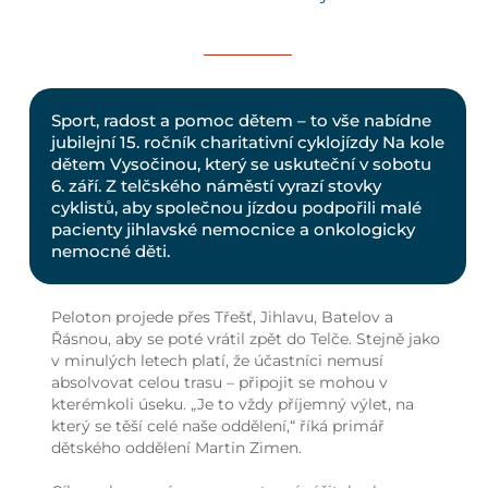
Sport, radost a pomoc dětem – to vše nabídne
jubilejní 15. ročník charitativní cyklojízdy Na kole
dětem Vysočinou, který se uskuteční v sobotu
6. září. Z telčského náměstí vyrazí stovky
cyklistů, aby společnou jízdou podpořili malé
pacienty jihlavské nemocnice a onkologicky
nemocné děti.
Peloton projede přes Třešť, Jihlavu, Batelov a
Řásnou, aby se poté vrátil zpět do Telče. Stejně jako
v minulých letech platí, že účastníci nemusí
absolvovat celou trasu – připojit se mohou v
kterémkoli úseku. „Je to vždy příjemný výlet, na
který se těší celé naše oddělení,“ říká primář
dětského oddělení Martin Zimen.