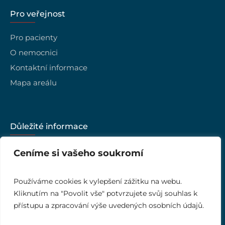
Pro veřejnost
Pro pacienty
O nemocnici
Kontaktní informace
Mapa areálu
Důležité informace
Kariéra
Ceníme si vašeho soukromí
Vedení nemocnice
Kvalita
Používáme cookies k vylepšení zážitku na webu.
Kliknutím na "Povolit vše" potvrzujete svůj souhlas k
Ombudsman
přístupu a zpracování výše uvedených osobních údajů.