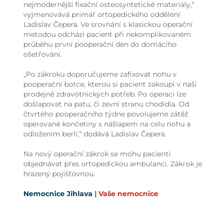
nejmodernější fixační osteosyntetické materiály,“
vyjmenovává primář ortopedického oddělení
Ladislav Čepera. Ve srovnání s klasickou operační
metodou odchází pacient při nekomplikovaném
průběhu první pooperační den do domácího
ošetřování.
„Po zákroku doporučujeme zafixovat nohu v
pooperační botce, kterou si pacient zakoupí v naší
prodejně zdravotnických potřeb. Po operaci lze
došlapovat na patu, či zevní stranu chodidla. Od
čtvrtého pooperačního týdne povolujeme zátěž
operované končetiny s nášlapem na celu nohu a
odložením berlí,“ dodává Ladislav Čepera.
Na nový operační zákrok se mohu pacienti
objednávat přes ortopedickou ambulanci. Zákrok je
hrazený pojišťovnou.
Nemocnice Jihlava
|
Vaše nemocnice