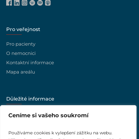
Pro veřejnost
Pro pacienty
O nemocnici
Kontaktní informace
Mapa areálu
Důležité informace
Kariéra
Ceníme si vašeho soukromí
Vedení nemocnice
Kvalita
Používáme cookies k vylepšení zážitku na webu.