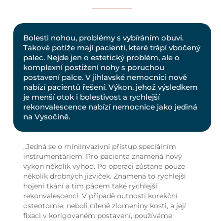
Bolesti nohou, problémy s vybíráním obuvi.
Takové potíže mají pacienti, které trápí vbočený
palec. Nejde jen o estetický problém, ale o
komplexní postižení nohy s poruchou
postavení palce. V jihlavské nemocnici nově
nabízí pacientů řešení. Výkon, jehož výsledkem
je menší otok i bolestivost a rychlejší
rekonvalescence nabízí nemocnice jako jediná
na Vysočině.
„Jedná se o miniinvazivní přístup speciálním
instrumentáriem. Pro pacienta znamená nový
výkon několik výhod. Po operaci zůstane pouze
několik drobných jizviček. Znamená to rychlejší
hojení tkání a tím pádem také rychlejší
rekonvalescenci. V případě nutnosti korekční
osteotomie, neboli cílené zlomeniny kosti, a její
fixaci v korigovaném postavení, používáme