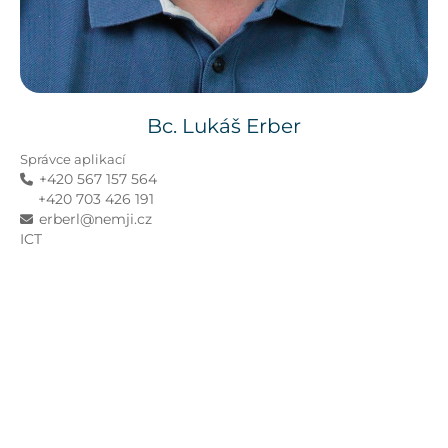
Bc. Lukáš
Erber
Správce aplikací
+420 567 157 564
+420 703 426 191
erberl@nemji.cz
ICT