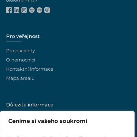
www.nemji.cz
Pro veřejnost
Pro pacienty
O nemocnici
Kontaktní informace
Mapa areálu
Důležité informace
Kariéra
Ceníme si vašeho soukromí
Vedení nemocnice