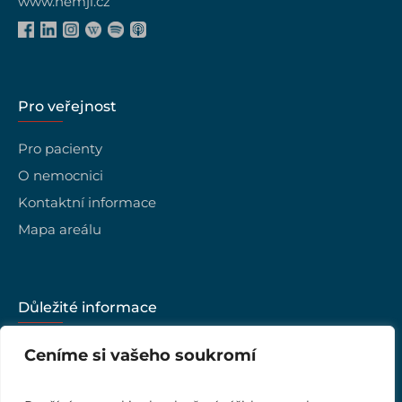
www.nemji.cz
Pro veřejnost
Pro pacienty
O nemocnici
Kontaktní informace
Mapa areálu
Důležité informace
Kariéra
Ceníme si vašeho soukromí
Vedení nemocnice