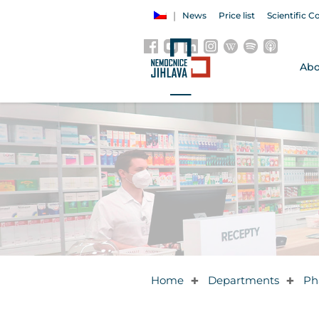
News
Price list
Scientific C
Abo
Home
Departments
Ph
✚
✚