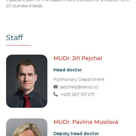
20 standard beds.
Staff
MUDr. Jiří
Pejchal
Head doctor
Pulmonary Department
pejchalj@nemji.cz
+420 567 157 271
MUDr. Pavlína
Musilová
Deputy head doctor