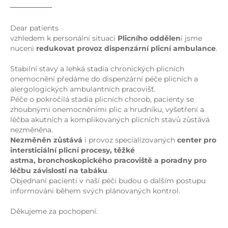
Dear patients
vzhledem k personální situaci
Plicního oddělen
í jsme
nuceni
redukovat provoz dispenzární plicní ambulance
.
Stabilní stavy a lehká stadia chronických plicních
onemocnění předáme do dispenzární péče plicních a
alergologických ambulantních pracovišť.
Péče o pokročilá stadia plicních chorob, pacienty se
zhoubnými onemocněními plic a hrudníku, vyšetření a
léčba akutních a komplikovaných plicních stavů zůstává
nezměněna.
Nezměněn zůstává
i provoz specializovaných
center pro
intersticiální plicní procesy, těžké
astma, bronchoskopického pracoviště a poradny pro
léčbu závislosti na tabáku
.
Objednaní pacienti v naší péči budou o dalším postupu
informováni během svých plánovaných kontrol.
Děkujeme za pochopení.