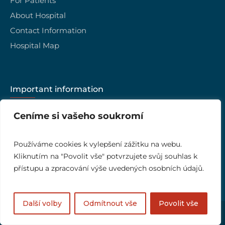
For Patients
About Hospital
Contact Information
Hospital Map
Important information
Career
Ceníme si vašeho soukromí
Hospital management
Quality of Care
Používáme cookies k vylepšení zážitku na webu.
Kliknutím na "Povolit vše" potvrzujete svůj souhlas k
Ombudsman
přístupu a zpracování výše uvedených osobních údajů.
Další volby
Odmítnout vše
Povolit vše
Nemocnice Jihlava © 2023 / All rights reserved