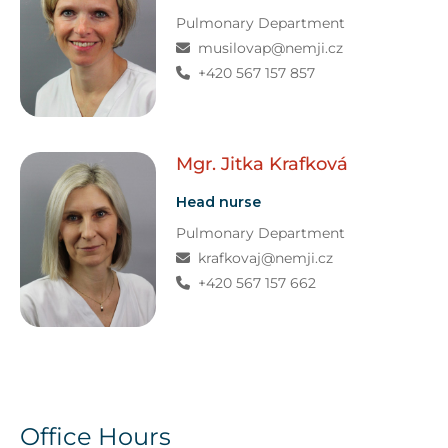
Pulmonary Department
musilovap@nemji.cz
+420 567 157 857
Mgr. Jitka
Krafková
Head nurse
Pulmonary Department
krafkovaj@nemji.cz
+420 567 157 662
Office Hours