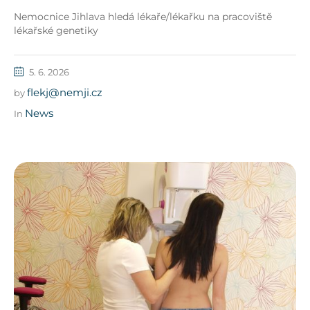
Nemocnice Jihlava hledá lékaře/lékařku na pracoviště
lékařské genetiky
5. 6. 2026
flekj@nemji.cz
by
News
In