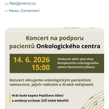
flekj@nemji.cz
by
News
Oznamení
In
,