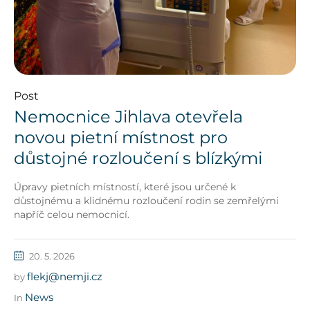
Post
Nemocnice Jihlava otevřela
novou pietní místnost pro
důstojné rozloučení s blízkými
Úpravy pietních místností, které jsou určené k
důstojnému a klidnému rozloučení rodin se zemřelými
napříč celou nemocnicí.
20. 5. 2026
flekj@nemji.cz
by
News
In