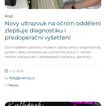
Post
Nový ultrazvuk na očním oddělení
zlepšuje diagnostiku i
předoperační vyšetření
Oční oddělení pořídilo moderní ultrazvukový diagnostický
systém, který představuje významný posun v oblasti
očního zobrazování i předoperační přípravy pacientů.
3. 6. 2026
flekj@nemji.cz
by
News
In