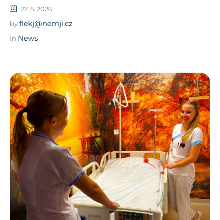
27. 5. 2026
flekj@nemji.cz
by
News
In