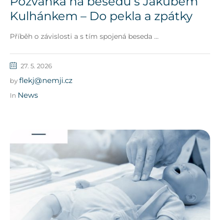
Pozvánka na besedu s Jakubem
Kulhánkem – Do pekla a zpátky
Příběh o závislosti a s tím spojená beseda ...
27. 5. 2026
flekj@nemji.cz
by
News
In