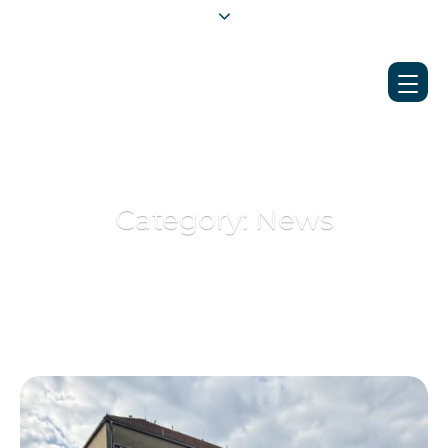
Category:
News