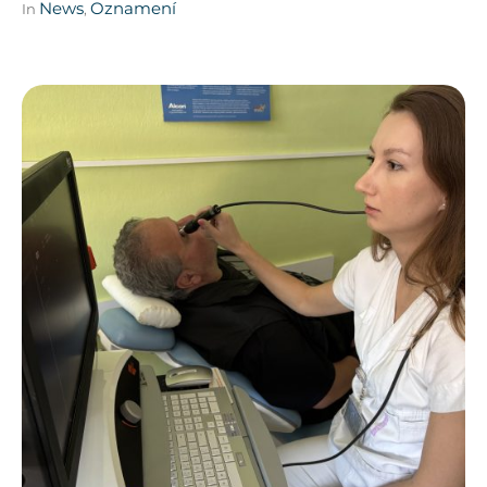
News
Oznamení
In
,