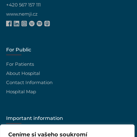
+420 567 157 111
www.nemji.cz
For Public
For Patients
About Hospital
Contact Information
Hospital Map
Important information
Career
Ceníme si vašeho soukromí