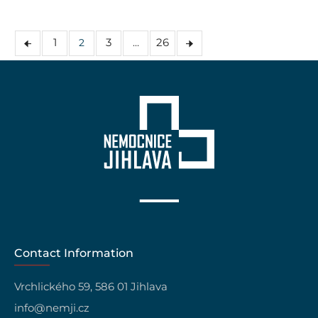
1
3
26
2
…
Contact Information
Vrchlického 59, 586 01 Jihlava
info@nemji.cz