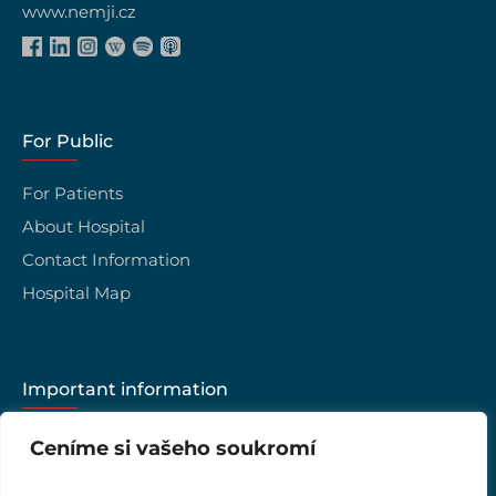
www.nemji.cz
For Public
For Patients
About Hospital
Contact Information
Hospital Map
Important information
Career
Ceníme si vašeho soukromí
Hospital management